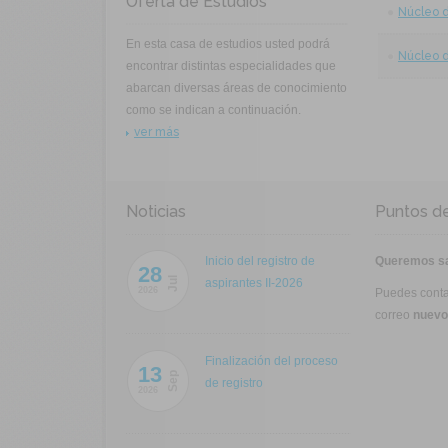
Oferta de Estudios
Núcleo 
En esta casa de estudios usted podrá
Núcleo 
encontrar distintas especialidades que
abarcan diversas áreas de conocimiento
como se indican a continuación.
ver más
Noticias
Puntos d
Inicio del registro de
Queremos sab
28
Jul
aspirantes II-2026
2026
Puedes conta
correo
nuevo
Finalización del proceso
13
Sep
de registro
2026